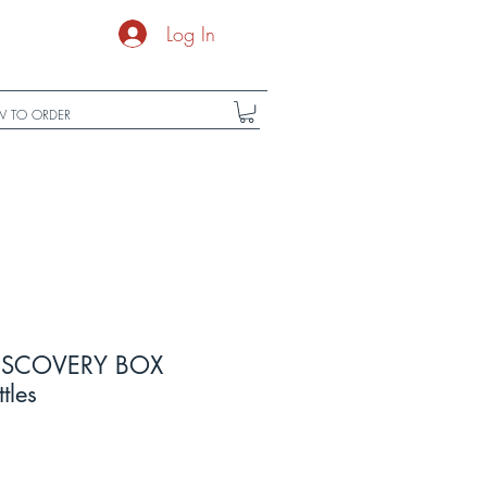
Log In
 TO ORDER
DISCOVERY BOX
tles