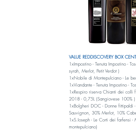
VALUE REDDISCOVERY BOX CENTER
1xImpostino - Tenuta Impostino - T
syrah, Merlot, Petit Verdot )
1xNobile di Montepulciano - Le be
1xViandante - Tenuta Impostino - 
1xRespiro riserva Chianti dei colli fi
2018 - 0,75L (Sangiovese 100% )
1xBolgheri DOC - Donne fittipaldi
Sauvignon, 30% Merlot, 10% Cabern
1xS.Ioseph - Le Corti dei farfensi 
montepulciano)