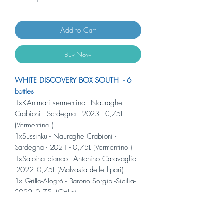
Add to Cart
Buy Now
WHITE DISCOVERY BOX SOUTH - 6
bottles
1xKAnimari vermentino - Nauraghe
Crabioni - Sardegna - 2023 - 0,75L
(Vermentino )
1xSussinku - Nauraghe Crabioni -
Sardegna - 2021 - 0,75L (Vermentino )
1xSaloina bianco - Antonino Caravaglio
-2022 -0,75L (Malvasia delle lipari)
1x Grillo-Alegrè - Barone Sergio -Sicilia-
2022 -0,75L (Grillo)
1x Moscato di noto secco-Moscà -
Barone Sergio -Sicilia- 2021 -0,75L